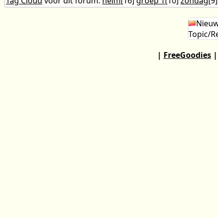
Tag Cloud
voor dit forum:
helm
[16]
groep 1
[10]
zondag
[9
Nieu
Topic/R
|
FreeGoodies